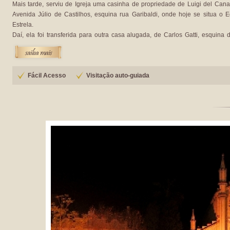
Mais tarde, serviu de Igreja uma casinha de propriedade de Luigi del Cana
Avenida Júlio de Castilhos, esquina rua Garibaldi, onde hoje se situa o Ed
Estrela.
Daí, ela foi transferida para outra casa alugada, de Carlos Gatti, esquina 
Sinimbú, que foi destruída por um incêndio, na noite de 16 para 17 de ago
1886.
Fácil Acesso
Visitação auto-guiada
Foi então construído um barracão de tábuas, no local onde hoje está erg
Catedral, no centro de Caxias do Sul, na Praça Dante Alighieri.
O nome da padroeira da Igreja de Caxias do Sul, Santa Teresa, foi inspirad
gratidão dos imigrantes italianos para com a Imperatriz D. Teresa Cristina, 
de D. Pedro II, Imperador do Brasil.
Visitação:
Diariamente fora do horário da missa, exceto quinta-feira pela man
Missas:
De segunda a sexta-feira às 6h45min, às 12h05min e às 19 horas - 
feira às 16 horas – Sábado às 19 horas - Domingo às 9 horas, às 10h30min e
horas.