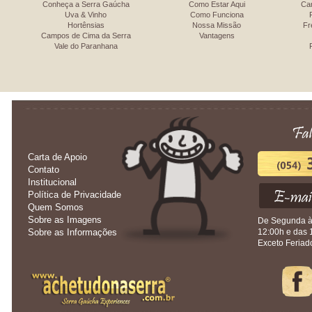
Conheça a Serra Gaúcha
Como Estar Aqui
Ca
Uva & Vinho
Como Funciona
Hortênsias
Nossa Missão
Fr
Campos de Cima da Serra
Vantagens
Vale do Paranhana
Carta de Apoio
Contato
Institucional
Política de Privacidade
Quem Somos
Sobre as Imagens
De Segunda à 
Sobre as Informações
12:00h e das 
Exceto Feriad