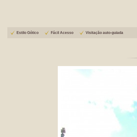
Estilo Gótico
Fácil Acesso
Visitação auto-guiada