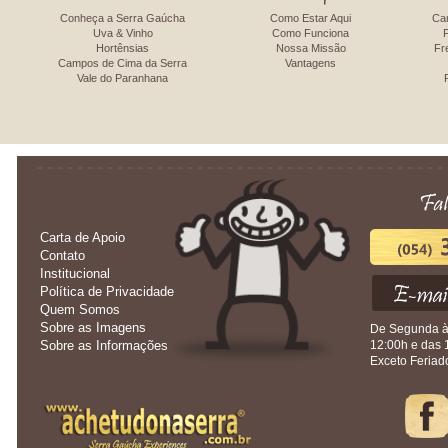
Conheça a Serra Gaúcha
Como Estar Aqui
Ca
Uva & Vinho
Como Funciona
Hortênsias
Nossa Missão
Fr
Campos de Cima da Serra
Vantagens
Vale do Paranhana
Carta de Apoio
Contato
Institucional
Política de Privacidade
Quem Somos
Sobre as Imagens
De Segunda à 
Sobre as Informações
12:00h e das 
Exceto Feriad