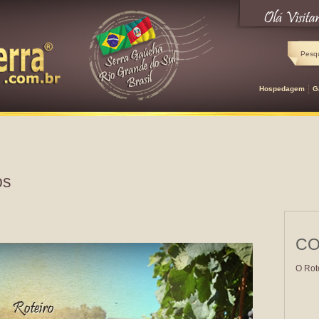
Hospedagem
G
os
CO
O Rot