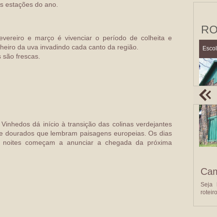
s estações do ano.
RO
fevereiro e março é vivenciar o período de colheita e
 cheiro da uva invadindo cada canto da região.
Escol
 são frescas.
inhedos dá início à transição das colinas verdejantes
 e dourados que lembram paisagens europeias. Os dias
s noites começam a anunciar a chegada da próxima
Cam
Seja
roteir