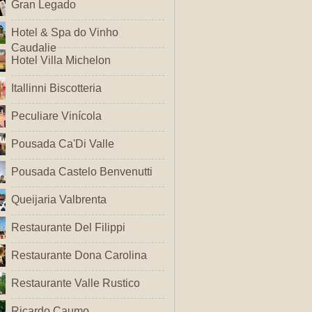
Gran Legado
Hotel & Spa do Vinho
Caudalie
Hotel Villa Michelon
Itallinni Biscotteria
Peculiare Vinícola
Pousada Ca'Di Valle
Pousada Castelo Benvenutti
Queijaria Valbrenta
Restaurante Del Filippi
Restaurante Dona Carolina
Restaurante Valle Rustico
Ricardo Caumo