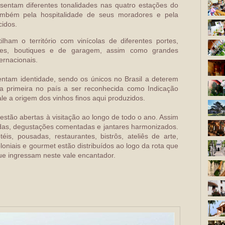
entam diferentes tonalidades nas quatro estações do
ambém pela hospitalidade de seus moradores e pela
cidos.
lham o território com vinícolas de diferentes portes,
ares, boutiques e de garagem, assim como grandes
ernacionais.
ntam identidade, sendo os únicos no Brasil a deterem
a primeira no país a ser reconhecida como Indicação
le a origem dos vinhos finos aqui produzidos.
 estão abertas à visitação ao longo de todo o ano. Assim
adas, degustações comentadas e jantares harmonizados.
éis, pousadas, restaurantes, bistrôs, ateliês de arte,
loniais e gourmet estão distribuídos ao logo da rota que
ue ingressam neste vale encantador.